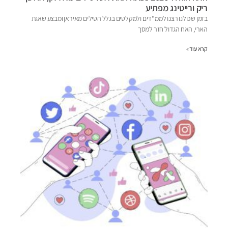
ריק ורייטינג מפתיע
בזמן שכולנו רצנו לממ"דים ולמקלטים בגלל הטילים מאיראן ומבצע שאגת
הארי, האח הגדול חזר למסך
קרא עוד »