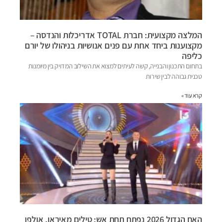
המלצה מקצועית: חברת TOTAL אדריכלות והנדסה –
מקצוענות ביחד אחת עם פנים אנושיות בניהולו של יורם
כליפה
בתחום התכנון והבנייה, קשה לעיתים למצוא את השילוב המדויק בין מיומנות
טכנית גבוהה לבין שירות
קרא עוד »
האח הגדול 2026 נפתח תחת אש: טילים מאיראן, אולפן