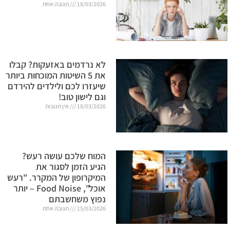
18/03/2026
תגובה אחת
לא נרדמים באזעקות? קבלו
את 5 השיטות המוכחות ביותר
שיעזרו לכם ולילדים להירדם
וגם לישון טוב!
18/03/2026
אין תגובות
המוח שלכם עושה רעש?
הגיע הזמן לסגור את
המיקרופון של המקרר. "רעש
אוכל", Food Noise – יותר
נפוץ משחשבתם
15/03/2026
תגובה אחת