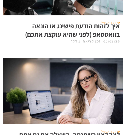
שיווק ודיגיטל
איך לזהות הודעת פישינג או הונאה
בוואטסאפ (לפני שהיא עוקצת אתכם)
05/03/26
זמן קריאה: 5 דק'
שיווק ודיגיטל
לינקדאין השתנתה, השאלה אם גם אתם.