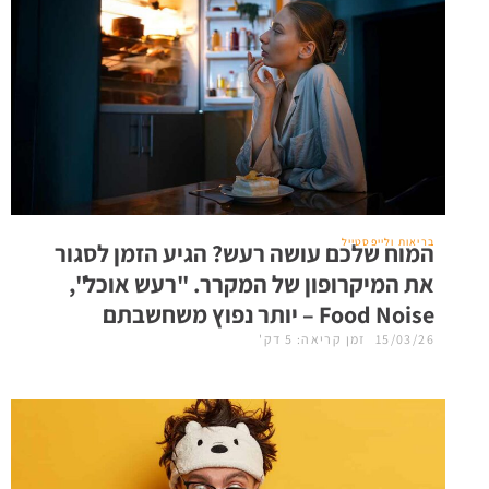
בריאות ולייפסטייל
המוח שלכם עושה רעש? הגיע הזמן לסגור
את המיקרופון של המקרר. "רעש אוכל",
Food Noise – יותר נפוץ משחשבתם
15/03/26
זמן קריאה: 5 דק'