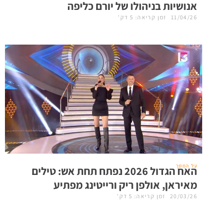
אנושיות בניהולו של יורם כליפה
11/04/26
זמן קריאה: 5 דק'
על המסך
האח הגדול 2026 נפתח תחת אש: טילים
מאיראן, אולפן ריק ורייטינג מפתיע
20/03/26
זמן קריאה: 5 דק'