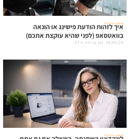
שיווק ודיגיטל
איך לזהות הודעת פישינג או הונאה
בוואטסאפ (לפני שהיא עוקצת אתכם)
05/03/26
זמן קריאה: 5 דק'
שיווק ודיגיטל
לינקדאין השתנתה, השאלה אם גם אתם.