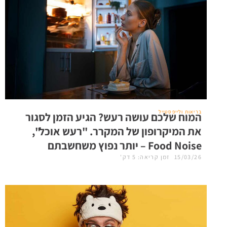
בריאות ולייפסטייל
המוח שלכם עושה רעש? הגיע הזמן לסגור
את המיקרופון של המקרר. "רעש אוכל",
Food Noise – יותר נפוץ משחשבתם
15/03/26
זמן קריאה: 5 דק'