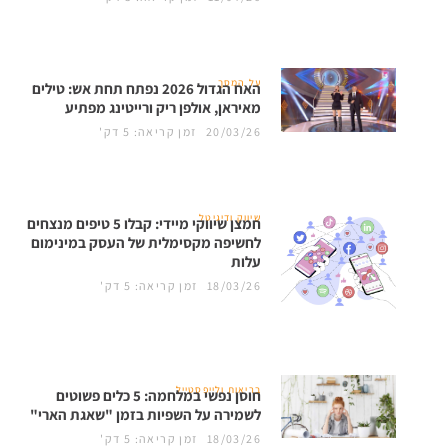
על המסך
האח הגדול 2026 נפתח תחת אש: טילים
מאיראן, אולפן ריק ורייטינג מפתיע
20/03/26
זמן קריאה: 5 דק'
שיווק ודיגיטל
חמצן שיווקי מיידי: קבלו 5 טיפים מנצחים
לחשיפה מקסימלית של העסק במינימום
עלות
18/03/26
זמן קריאה: 5 דק'
בריאות ולייפסטייל
חוסן נפשי במלחמה: 5 כלים פשוטים
לשמירה על השפיות בזמן "שאגת הארי"
18/03/26
זמן קריאה: 5 דק'