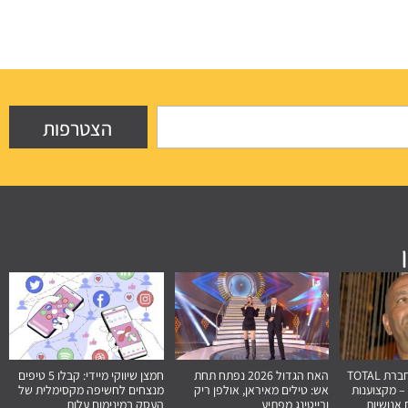
הצטרפות
המלצה מקצועית: חברת TOTAL
האח הגדול 2026 נפתח תחת
חמצן שיווקי מיידי: קבלו 5 טיפים
– מקצוענות
אש: טילים מאיראן, אולפן ריק
מנצחים לחשיפה מקסימלית של
אנושיות
ורייטינג מפתיע
העסק במינימום עלות