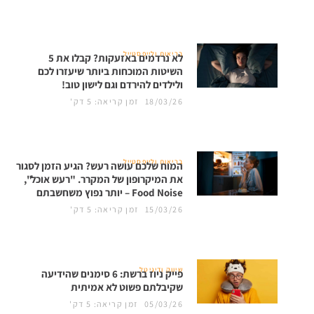
בריאות ולייפסטייל
לא נרדמים באזעקות? קבלו את 5
השיטות המוכחות ביותר שיעזרו לכם
ולילדים להירדם וגם לישון טוב!
18/03/26
זמן קריאה: 5 דק'
בריאות ולייפסטייל
המוח שלכם עושה רעש? הגיע הזמן לסגור
את המיקרופון של המקרר. "רעש אוכל",
Food Noise – יותר נפוץ משחשבתם
15/03/26
זמן קריאה: 5 דק'
שיווק ודיגיטל
פייק ניוז ברשת: 6 סימנים שהידיעה
שקיבלתם פשוט לא אמיתית
05/03/26
זמן קריאה: 5 דק'