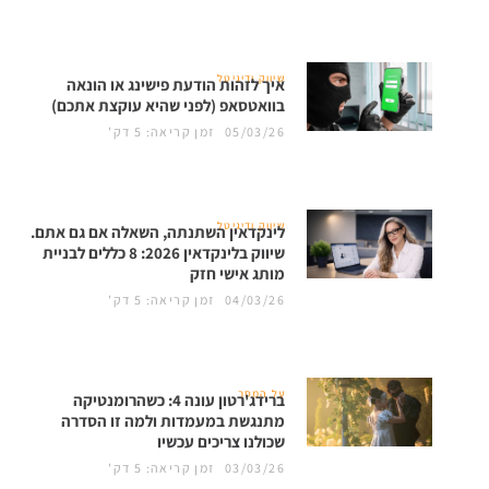
שיווק ודיגיטל
איך לזהות הודעת פישינג או הונאה
בוואטסאפ (לפני שהיא עוקצת אתכם)
05/03/26
זמן קריאה: 5 דק'
שיווק ודיגיטל
לינקדאין השתנתה, השאלה אם גם אתם.
שיווק בלינקדאין 2026: 8 כללים לבניית
מותג אישי חזק
04/03/26
זמן קריאה: 5 דק'
על המסך
ברידג'רטון עונה 4: כשהרומנטיקה
מתנגשת במעמדות ולמה זו הסדרה
שכולנו צריכים עכשיו
03/03/26
זמן קריאה: 5 דק'