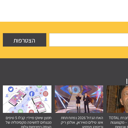
הצטרפות
המלצה מקצועית: חברת TOTAL
האח הגדול 2026 נפתח תחת
חמצן שיווקי מיידי: קבלו 5 טיפים
– מקצוענות
אש: טילים מאיראן, אולפן ריק
מנצחים לחשיפה מקסימלית של
אנושיות
ורייטינג מפתיע
העסק במינימום עלות