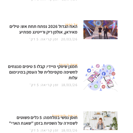
על המסך
האח הגדול 2026 נפתח תחת אש: טילים
מאיראן, אולפן ריק ורייטינג מפתיע
20/03/26
זמן קריאה: 5 דק'
שיווק ודיגיטל
חמצן שיווקי מיידי: קבלו 5 טיפים מנצחים
לחשיפה מקסימלית של העסק במינימום
עלות
18/03/26
זמן קריאה: 5 דק'
בריאות ולייפסטייל
חוסן נפשי במלחמה: 5 כלים פשוטים
לשמירה על השפיות בזמן "שאגת הארי"
18/03/26
זמן קריאה: 5 דק'