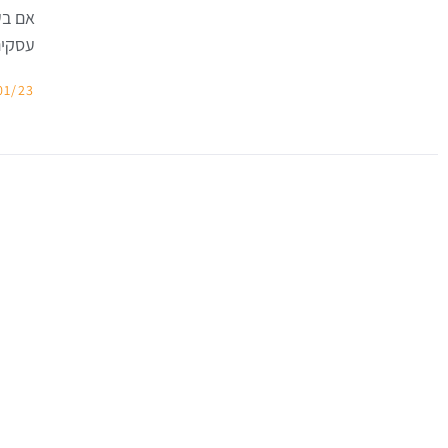
אם בע
עסקים
01/23