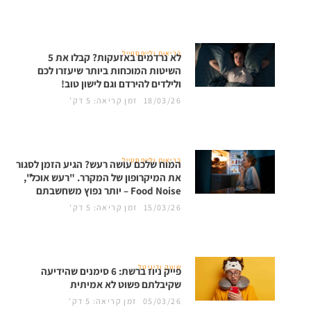
בריאות ולייפסטייל
לא נרדמים באזעקות? קבלו את 5
השיטות המוכחות ביותר שיעזרו לכם
ולילדים להירדם וגם לישון טוב!
18/03/26
זמן קריאה: 5 דק'
בריאות ולייפסטייל
המוח שלכם עושה רעש? הגיע הזמן לסגור
את המיקרופון של המקרר. "רעש אוכל",
Food Noise – יותר נפוץ משחשבתם
15/03/26
זמן קריאה: 5 דק'
שיווק ודיגיטל
פייק ניוז ברשת: 6 סימנים שהידיעה
שקיבלתם פשוט לא אמיתית
05/03/26
זמן קריאה: 5 דק'