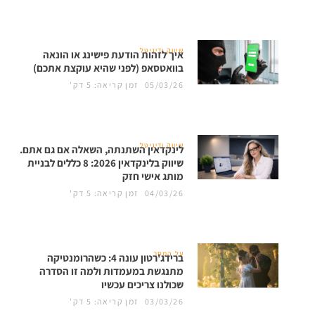
שיווק ודיגיטל
איך לזהות הודעת פישינג או הונאה
בוואטסאפ (לפני שהיא עוקצת אתכם)
05/03/26
זמן קריאה: 5 דק'
שיווק ודיגיטל
לינקדאין השתנתה, השאלה אם גם אתם.
שיווק בלינקדאין 2026: 8 כללים לבניית
מותג אישי חזק
04/03/26
זמן קריאה: 5 דק'
על המסך
ברידג'רטון עונה 4: כשהרומנטיקה
מתנגשת במעמדות ולמה זו הסדרה
שכולנו צריכים עכשיו
03/03/26
זמן קריאה: 5 דק'